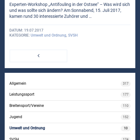
Experten-Workshop „Antifouling in der Ostsee“ – Was wird sich
und was sollte sich ändern? Am Sonnabend, 15. Juli 2017,
kamen rund 30 interessierte Zuhörer und …
DATUM
19.07.2017
KATEGORIE
Umwelt und Ordnung
,
SVSH
KATEGORIEN
Allgemein
317
Leistungssport
177
Breitensport/Vereine
110
Jugend
152
Umwelt und Ordnung
10
SVSH
174