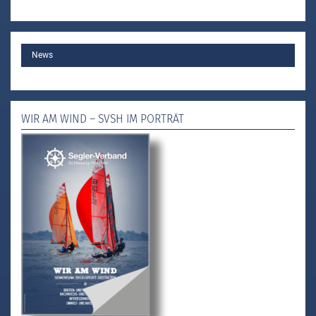
MAIN
News
WIR AM WIND – SVSH IM PORTRÄT