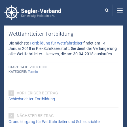
Seglerverband
Schleswig-
Holstein
-
Wettfahrtleiter-Fortbildung
Die nächste
Fortbildung für Wettfahrtleiter
findet am 14.
Januar 2018 in Kiel-Schilksee statt. Sie dient der Verlängerung
aller Wettfahrtleiter-Lizenzen, die am 30.04.2018 auslaufen.
START
14.01.2018 10:00
KATEGORIE
Termin
VORHERIGER BEITRAG
Schiedsrichter-Fortbildung
NÄCHSTER BEITRAG
Grundlehrgang für Wettfahrtleiter und Schiedsrichter