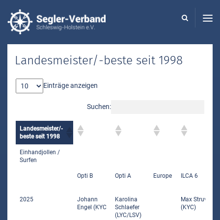
Seglerverband
Schleswig-
Holstein
-
Landesmeister/-beste seit 1998
Einträge anzeigen
Suchen:
Landesmeister/-
beste seit 1998
Einhandjollen /
Surfen
Opti B
Opti A
Europe
ILCA 6
2025
Johann
Karolina
Max Struve
Engel (KYC
Schlaefer
(KYC)
(LYC/LSV)