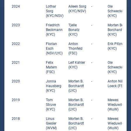
2024
Lothar
Aileen Sorg
-
Ole
Sorg
(KYC/NSV)
Schweckendie
(KYC/NSV)
(KYC)
2023
Friedrich
Tjelle
-
Morten Ben
Beckmann
Bonatz
Borchardt
(KYC)
(KYC)
(KYC)
2022
Florian
Anton
-
Erik Pitzner
Esch
Thonfeld
(KYC)
(NSV/LYC)
(FSC)
2021
Felix
Leif Kähler
-
Ole
Matern
(KYC)
Schweckendie
(FSC)
(KYC)
2020
Jonna
Morten B.
-
Anton Nikolai
Hausberg
Borchardt
Loeck (FSC)
(KYC)
(LYC)
2019
Tom
Morten B.
-
Mewes
Struve
Borchardt
Wieduwild
(KYC)
(LYC)
(WuW)
2018
Linus
Morten B.
-
Mewes
Giesler
Borchardt
Wieduwild
(WVM)
(LYC)
(WuW)