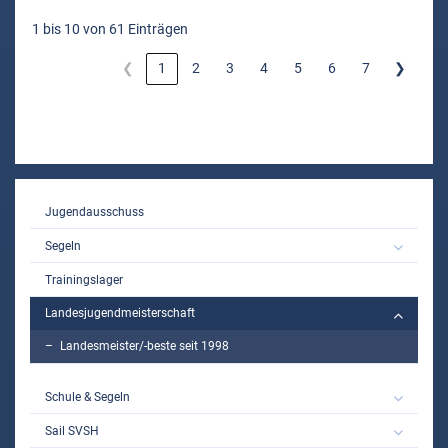
1 bis 10 von 61 Einträgen
❮
1
2
3
4
5
6
7
❯
MAIN
Jugendausschuss
Segeln
Trainingslager
Landesjugendmeisterschaft
Landesmeister/-beste seit 1998
Schule & Segeln
Sail SVSH