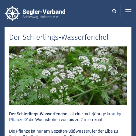
Seglerverband
Schleswig-
Holstein
-
Der Schierlings-Wasserfenchel
Der Schierlings-Wasserfenchel
ist eine mehrjährige
krautige
Pflanze
die Wuchshöhen von bis zu 2 m erreicht.
Die Pflanze ist nur am Gezeiten-Süßwasserufer der Elbe zu