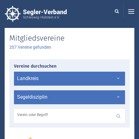
Seglerverband
Schleswig-
Holstein
-
Mitgliedsvereine
207 Vereine gefunden
Vereine durchsuchen
Landkreis
Segeldisziplin