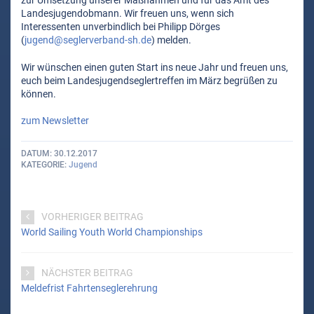
zur Umsetzung unserer Maßnahmen und für das Amt des
Landesjugendobmann. Wir freuen uns, wenn sich
Interessenten unverbindlich bei Philipp Dörges
(
jugend@seglerverband-sh.de
) melden.
Wir wünschen einen guten Start ins neue Jahr und freuen uns,
euch beim Landesjugendseglertreffen im März begrüßen zu
können.
zum Newsletter
DATUM
30.12.2017
KATEGORIE
Jugend
VORHERIGER BEITRAG
World Sailing Youth World Championships
NÄCHSTER BEITRAG
Meldefrist Fahrtenseglerehrung