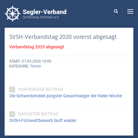
Seglerverband
Schleswig-
Holstein
-
SVSH-Verbandstag 2020 vorerst abgesagt
Verbandstag
2020 abgesagt.
START
21.03.2020 10:00
KATEGORIE
Termin
VORHERIGER BEITRAG
Ole Schweckendiek jüngster Gesamtsieger der Kieler Woche
NÄCHSTER BEITRAG
SVSH-Fotowettbewerb läuft wieder