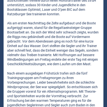
ausrichtenden Vereine durch einen Honorartrainer des SVSH
unterstützt, sodass 30 Kinder und Jugendliche in den
Bootsklassen Optimist, Laser und O’pen BIC auf dem
Ratzeburger See trainieren konnten.
Als am ersten Nachmittag die Zelte aufgebaut und die Boote
aufgeriggt waren, stand für die Regattaeinsteiger-Gruppe
Bootsarbeit an. Da sich der Wind sehr schwach zeigte, wurden
die Riggs neu gebändselt und die Boote auf Vordermann
gebracht. Vor dem Abendessen ging es noch für eine kurze
Einheit auf das Wasser. Dort stellten die Segler und ihr Trainer
aber schnell fest, dass die Einheit weniger das Segeln, sondern
vielmehr das Treiben trainierte. Mit Hoffnungen auf bessere
Windbedingungen am Freitag endete der erste Tag mit einigen
Geschicklichkeitsübungen, wie dem Laufen um den Mast.
Nach einem ausgiebigen Frühstück trafen sich die fünf
Trainingsgruppen am Freitagmorgen zu ihren
Vorbesprechungen. Leider bewahrheitete sich die schlechte
Windprognose, der See war spiegelglatt. So entschlossen sich
die Gruppen vorerst für ein Alternativprogramm. Mit Theorie-
und Sporteinheiten wurde der Vormittag verbracht. Zur
Erfrischung bei den warmen Temperaturen ging es für die
jugendlichen Seglerinnen und Segler auch zum Baden in den