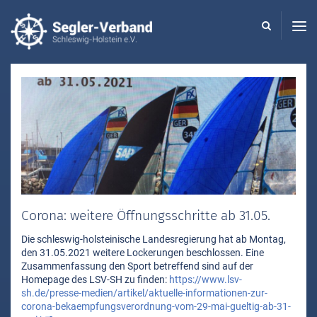
Seglerverband
Schleswig-
Holstein
-
Corona: weitere Öffnungsschritte ab 31.05.
Die schleswig-holsteinische Landesregierung hat ab Montag,
den 31.05.2021 weitere Lockerungen beschlossen. Eine
Zusammenfassung den Sport betreffend sind auf der
Homepage des LSV-SH zu finden:
https://www.lsv-
sh.de/presse-medien/artikel/aktuelle-informationen-zur-
corona-bekaempfungsverordnung-vom-29-mai-gueltig-ab-31-