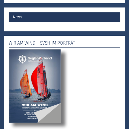
MAIN
News
WIR AM WIND – SVSH IM PORTRÄT