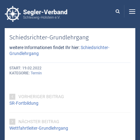
Seglerverband
Schleswig-
Holstein
-
Schiedsrichter-Grundlehrgang
weitere Informationen findet Ihr hier:
Schiedsrichter-
Grundlehrgang
START
19.02.2022
KATEGORIE
Termin
VORHERIGER BEITRAG
SR-Fortbildung
NÄCHSTER BEITRAG
Wettfahrtleiter-Grundlehrgang