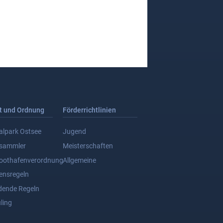
t und Ordnung
Förderrichtlinien
alpark Ostsee
Jugend
dsammler
Meisterschaften
oothafenverordnung
Allgemeine
ensregeln
dende Regeln
ling