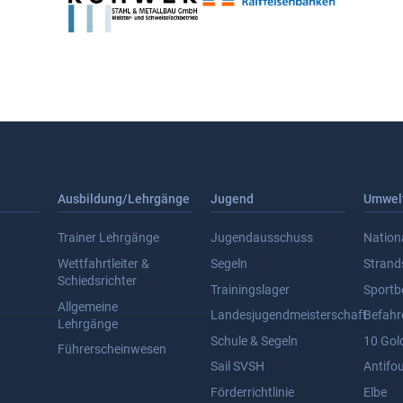
Ausbildung/Lehrgänge
Jugend
Umwel
Trainer Lehrgänge
Jugendausschuss
Nation
Wettfahrtleiter &
Segeln
Stran
Schiedsrichter
Trainingslager
Sportb
Allgemeine
Landesjugendmeisterschaft
Befahr
Lehrgänge
Schule & Segeln
10 Gol
Führerscheinwesen
Sail SVSH
Antifou
Förderrichtlinie
Elbe