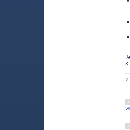
Je
Se
S
WL