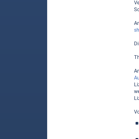
Ve
Sc
An
sh
Di
T
An
Au
Li
we
Li
Vo