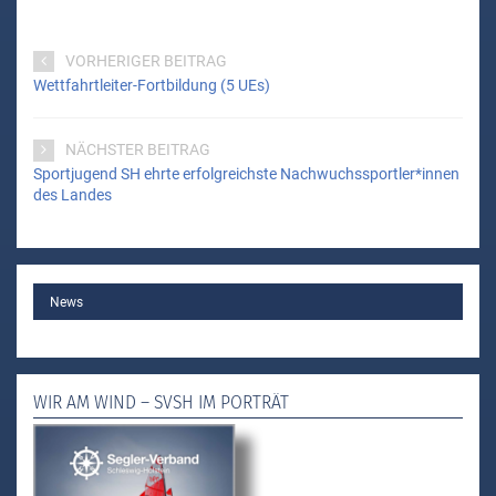
VORHERIGER BEITRAG
Wettfahrtleiter-Fortbildung (5 UEs)
NÄCHSTER BEITRAG
Sportjugend SH ehrte erfolgreichste Nachwuchssportler*innen
des Landes
MAIN
News
WIR AM WIND – SVSH IM PORTRÄT