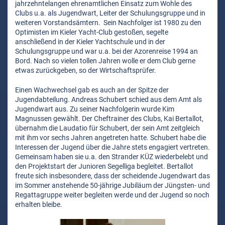
jahrzehntelangen ehrenamtlichen Einsatz zum Wohle des
Clubs u.a. als Jugendwart, Leiter der Schulungsgruppe und in
weiteren Vorstandsämtern. Sein Nachfolger ist 1980 zu den
Optimisten im Kieler Yacht-Club gestoßen, segelte
anschließend in der Kieler Yachtschule und in der
Schulungsgruppe und war u.a. bei der Azorenreise 1994 an
Bord. Nach so vielen tollen Jahren wolle er dem Club gerne
etwas zurückgeben, so der Wirtschaftsprüfer.
Einen Wachwechsel gab es auch an der Spitze der
Jugendabteilung. Andreas Schubert schied aus dem Amt als
Jugendwart aus. Zu seiner Nachfolgerin wurde Kim
Magnussen gewählt. Der Cheftrainer des Clubs, Kai Bertallot,
übernahm die Laudatio für Schubert, der sein Amt zeitgleich
mit ihm vor sechs Jahren angetreten hatte. Schubert habe die
Interessen der Jugend über die Jahre stets engagiert vertreten.
Gemeinsam haben sie u.a. den Strander KÜZ wiederbelebt und
den Projektstart der Junioren Segelliga begleitet. Bertallot
freute sich insbesondere, dass der scheidende Jugendwart das
im Sommer anstehende 50-jährige Jubiläum der Jüngsten- und
Regattagruppe weiter begleiten werde und der Jugend so noch
erhalten bleibe.