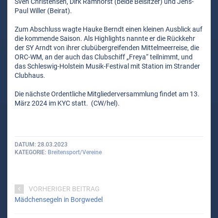
Sven Christensen, Dirk Ramhorst (beide Beisitzer) und Jens-
Paul Willer (Beirat).
Zum Abschluss wagte Hauke Berndt einen kleinen Ausblick auf
die kommende Saison. Als Highlights nannte er die Rückkehr
der SY Arndt von ihrer clubübergreifenden Mittelmeerreise, die
ORC-WM, an der auch das Clubschiff „Freya“ teilnimmt, und
das Schleswig-Holstein Musik-Festival mit Station im Strander
Clubhaus.
Die nächste Ordentliche Mitgliederversammlung findet am 13.
März 2024 im KYC statt. (CW/hel).
DATUM
28.03.2023
KATEGORIE
Breitensport/Vereine
VORHERIGER BEITRAG
Mädchensegeln in Borgwedel