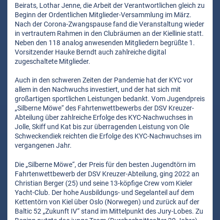
Beirats, Lothar Jenne, die Arbeit der Verantwortlichen gleich zu
Beginn der Ordentlichen Mitglieder-Versammlung im März.
Nach der Corona-Zwangspause fand die Veranstaltung wieder
in vertrautem Rahmen in den Clubräumen an der Kiellinie statt.
Neben den 118 analog anwesenden Mitgliedern begrüßte 1.
Vorsitzender Hauke Berndt auch zahlreiche digital
zugeschaltete Mitglieder.
Auch in den schweren Zeiten der Pandemie hat der KYC vor
allem in den Nachwuchs investiert, und der hat sich mit
großartigen sportlichen Leistungen bedankt. Vom Jugendpreis
„Silberne Möwe“ des Fahrtenwettbewerbs der DSV Kreuzer-
Abteilung über zahlreiche Erfolge des KYC-Nachwuchses in
Jolle, Skiff und Kat bis zur überragenden Leistung von Ole
Schweckendiek reichten die Erfolge des KYC-Nachwuchses im
vergangenen Jahr.
Die „Silberne Möwe“, der Preis für den besten Jugendtörn im
Fahrtenwettbewerb der DSV Kreuzer-Abteilung, ging 2022 an
Christian Berger (25) und seine 13-köpfige Crew vom Kieler
Yacht-Club. Der hohe Ausbildungs- und Segelanteil auf dem
Kettentörn von Kiel über Oslo (Norwegen) und zurück auf der
Baltic 52 „Zukunft IV“ stand im Mittelpunkt des Jury-Lobes. Zu