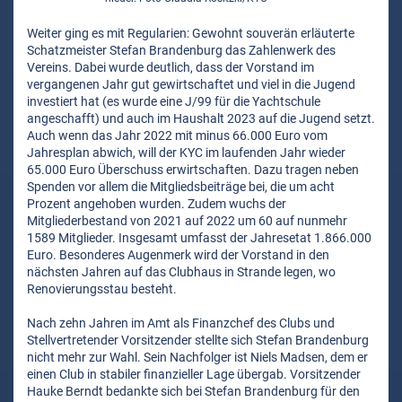
Weiter ging es mit Regularien: Gewohnt souverän erläuterte
Schatzmeister Stefan Brandenburg das Zahlenwerk des
Vereins. Dabei wurde deutlich, dass der Vorstand im
vergangenen Jahr gut gewirtschaftet und viel in die Jugend
investiert hat (es wurde eine J/99 für die Yachtschule
angeschafft) und auch im Haushalt 2023 auf die Jugend setzt.
Auch wenn das Jahr 2022 mit minus 66.000 Euro vom
Jahresplan abwich, will der KYC im laufenden Jahr wieder
65.000 Euro Überschuss erwirtschaften. Dazu tragen neben
Spenden vor allem die Mitgliedsbeiträge bei, die um acht
Prozent angehoben wurden. Zudem wuchs der
Mitgliederbestand von 2021 auf 2022 um 60 auf nunmehr
1589 Mitglieder. Insgesamt umfasst der Jahresetat 1.866.000
Euro. Besonderes Augenmerk wird der Vorstand in den
nächsten Jahren auf das Clubhaus in Strande legen, wo
Renovierungsstau besteht.
Nach zehn Jahren im Amt als Finanzchef des Clubs und
Stellvertretender Vorsitzender stellte sich Stefan Brandenburg
nicht mehr zur Wahl. Sein Nachfolger ist Niels Madsen, dem er
einen Club in stabiler finanzieller Lage übergab. Vorsitzender
Hauke Berndt bedankte sich bei Stefan Brandenburg für den