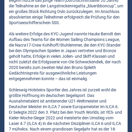
Beginn nutzte das junge Team (Durchschnittsalter 20 Jahre)
die Teilnahme an der Langstreckenregatta „blueribboncup“, um
ein großes Stück Richtung Oslo zurückzulegen. Im Anschluss
absolvierten einige Teilnehmer erfolgreich die Prüfung für den
Sportseeschifferschein SSS.
Als weitere Erfolge des KYC-Jugend nannte Hauke Berndt den
Aufbau des Teams für die Women Sailing Champions League,
die Nacra17-Crew Kohlhoff/Stuhlemmer, die den KYC-Stander
bei den Olympischen Spielen in Japan vertreten und Bronze
geholt hatte, Erfolge in vielen Jollen- und Skiff-Klassen und
nicht zuletzt die Erfolgsserie von Ole Schweckendiek, der nach
2020 bereits zum zweiten Mal den Bruno Splieth
Gedächtnispreis für ausgewöhnliche Leistungen
entgegennehmen konnte – das ist einmalig.
Schleswig-Holsteins Sportler des Jahres ist zurzeit wohl die
größte Hoffnung im deutschen Segelsport. Das
Ausnahmetalent ist amtierender U21-Weltmeister und
Deutscher Meister im ILCA 7 sowie Europameister im ILCA 6.
Er belegte 2022 den 3. Platz bei den Youth Worlds, ist YES- und
Kieler-Woche-Sieger 2022 und meisterte den Umstieg vom
Laser 4.7 (ILCA 4) in die nächsten Disziplinen ILCA 6 und ILCA
7 mühelos. Nach einem grandiosen Segeljahr hat es der 18-