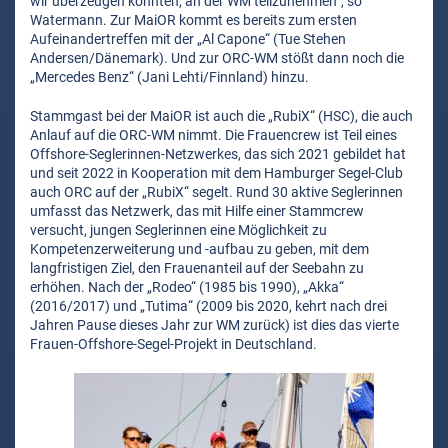
wir überzeugen konnten, an der WM teilzunehmen“, so
Watermann. Zur MaiOR kommt es bereits zum ersten
Aufeinandertreffen mit der „Al Capone“ (Tue Stehen
Andersen/Dänemark). Und zur ORC-WM stößt dann noch die
„Mercedes Benz“ (Jani Lehti/Finnland) hinzu.
Stammgast bei der MaiOR ist auch die „RubiX“ (HSC), die auch
Anlauf auf die ORC-WM nimmt. Die Frauencrew ist Teil eines
Offshore-Seglerinnen-Netzwerkes, das sich 2021 gebildet hat
und seit 2022 in Kooperation mit dem Hamburger Segel-Club
auch ORC auf der „RubiX“ segelt. Rund 30 aktive Seglerinnen
umfasst das Netzwerk, das mit Hilfe einer Stammcrew
versucht, jungen Seglerinnen eine Möglichkeit zu
Kompetenzerweiterung und -aufbau zu geben, mit dem
langfristigen Ziel, den Frauenanteil auf der Seebahn zu
erhöhen. Nach der „Rodeo“ (1985 bis 1990), „Akka“
(2016/2017) und „Tutima“ (2009 bis 2020, kehrt nach drei
Jahren Pause dieses Jahr zur WM zurück) ist dies das vierte
Frauen-Offshore-Segel-Projekt in Deutschland.