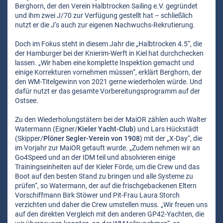
Berghorn, der den Verein Halbtrocken Sailing e.V. gegründet
und ihm zwei J/70 zur Verfügung gestellt hat – schließlich
nutzt er die J‘s auch zur eigenen Nachwuchs-Rekrutierung.
Doch im Fokus steht in diesem Jahr die „Halbtrocken 4.5“, die
der Hamburger bei der Knierim-Werft in Kiel hat durchchecken
lassen. „Wir haben eine komplette Inspektion gemacht und
einige Korrekturen vornehmen müssen“, erklärt Berghorn, der
den WM-Titelgewinn von 2021 gerne wiederholen würde. Und
dafür nutzt er das gesamte Vorbereitungsprogramm auf der
Ostsee.
Zu den Wiederholungstätern bei der MaiOR zählen auch Walter
Watermann (Eigner/
Kieler Yacht-Club
) und Lars Hückstädt
(Skipper/
Plöner Segler-Verein von 1908
) mit der „X-Day“, die
im Vorjahr zur MaiOR getauft wurde. „Zudem nehmen wir an
Go4Speed und an der IDM teil und absolvieren einige
Trainingseinheiten auf der Kieler Förde, um die Crew und das
Boot auf den besten Stand zu bringen und alle Systeme zu
prüfen“, so Watermann, der auf die frischgebackenen Eltern
Vorschiffmann Birk Stöwer und Pit-Frau Laura Storch
verzichten und daher die Crew umstellen muss. „Wir freuen uns
auf den direkten Vergleich mit den anderen GP42-Yachten, die