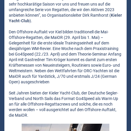
sehr hochkarätige Saison vor uns und freuen uns auf die
umfangreiche Serie von Regatten, die wir den Aktiven 2023
anbieten können“, so Organisationsleiter Dirk Ramhorst (
Kieler
Yacht-Club
).
Den Offshore-Auftakt vor Kiel bilden traditionell die Mai-
Offshore-Regatten, die MaiOR (29. April bis 1. Mai) –
Gelegenheit für die erste ideale Trainingseinheit auf dem
diesjährigen WM-Revier. Eine Woche nach dem Praxistraining
bei Go4Speed (22./23. April) und dem Theorie-Seminar Anfang
April mit Gastredner Tim Kröger kommt es damit zum ersten
Kräftemessen von Neueinsteigern, Routiniers sowie Euro- und
Weltmeistern. Neben den Wettfahrten für ORC-Yachten ist die
MaiOR auch für Yardstick, J/70 und erstmals J/24 (German
Open) ausgeschrieben
Seit Jahren bieten der Kieler Yacht-Club, der Deutsche Segler-
Verband und North Sails das Format Go4Speed als Warm Up
an für alle Offshore-Regattacrews und solche, die es noch
werden wollen – voll ausgerichtet auf den Offshore-Auftakt,
die MaiOR.