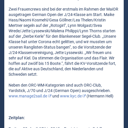
Zwei Frauencrews sind bei der erstmals im Rahmen der MaiOR
ausgetragen German Open der J/24-Klasse am Start. Maike
Hass/Naomi Kosmehl/Gesa Göllner/Lea Thelen/Kristin
Mertner segeln auf der „Rotogirl“, Lynn Wolgast/Svea
Wrede/Jette Lyssewski/Malena Philippi/Lynn Thorns starten
auf der „Derbe Kerle“ für den Blankeneser Segel-Club. „Unsere
Klasse hat unter Corona echt gelitten, und wir mussten um
unseren Ranglisten-Status bangen“, so die Vorsitzende der
J/24-Klassenvereinigung, Jette Lyssewski. „Wir freuen uns
sehr auf Kiel. Da stimmen die Organisation und das Flair. Wir
hoffen auf zwölf bis 15 Boote.“, fährt die KV-Vorsitzende fort,
die auf Aktive aus Deutschland, den Niederlanden und
Schweden setzt.
Neben den ORC-WM-Kategorien sind auch ORC-Club,
Yardstick, J/70 und J/24 (German Open) ausgeschrieben.
www.manage2sail.de
und
www.kyc.de
(Hermann Hell)
Zeitplan: