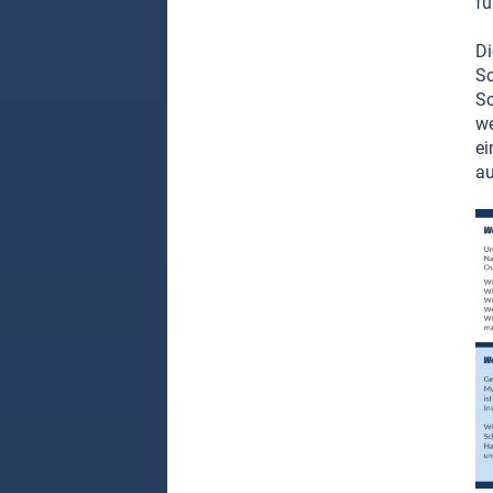
fü
Di
Sc
Sc
we
ei
au