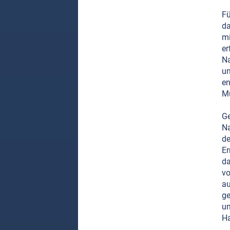
Fü
da
mi
er
Na
un
en
Mu
Ge
Na
de
Er
da
vo
au
ge
un
Ha