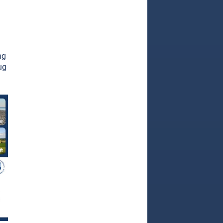
ng
ug