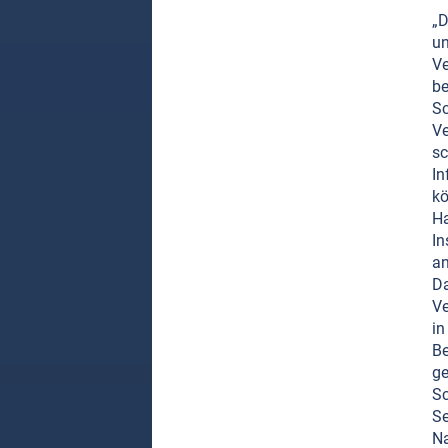
„D
un
Ve
be
Sc
Ve
sc
In
kö
Ha
In
an
Da
Ve
in
Be
ge
Sc
Se
Na