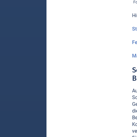
Fo
Hi
St
F
Ma
S
B
Au
Sc
Ge
di
Be
Ko
ve