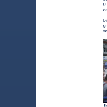
Un
de
Di
gr
se
De