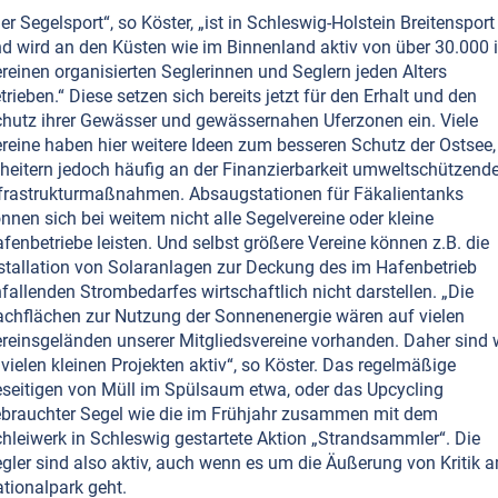
er Segelsport“, so Köster, „ist in Schleswig-Holstein Breitensport
d wird an den Küsten wie im Binnenland aktiv von über 30.000 
reinen organisierten Seglerinnen und Seglern jeden Alters
trieben.“ Diese setzen sich bereits jetzt für den Erhalt und den
hutz ihrer Gewässer und gewässernahen Uferzonen ein. Viele
reine haben hier weitere Ideen zum besseren Schutz der Ostsee,
heitern jedoch häufig an der Finanzierbarkeit umweltschützende
frastrukturmaßnahmen. Absaugstationen für Fäkalientanks
nnen sich bei weitem nicht alle Segelvereine oder kleine
fenbetriebe leisten. Und selbst größere Vereine können z.B. die
stallation von Solaranlagen zur Deckung des im Hafenbetrieb
fallenden Strombedarfes wirtschaftlich nicht darstellen. „Die
chflächen zur Nutzung der Sonnenenergie wären auf vielen
reinsgeländen unserer Mitgliedsvereine vorhanden. Daher sind 
 vielen kleinen Projekten aktiv“, so Köster. Das regelmäßige
seitigen von Müll im Spülsaum etwa, oder das Upcycling
brauchter Segel wie die im Frühjahr zusammen mit dem
hleiwerk in Schleswig gestartete Aktion „Strandsammler“. Die
gler sind also aktiv, auch wenn es um die Äußerung von Kritik 
tionalpark geht.