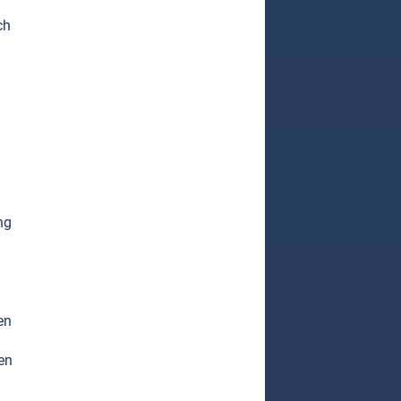
ch
ng
en
en