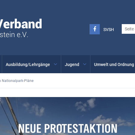
Seglerverband
Schleswig-
Holstein
FACEBOOK
SVSH
SVSH
-
INSTAGRAM
Ausbildung/Lehrgänge
Jugend
Umwelt und Ordnung
 Nationalpark-Pläne