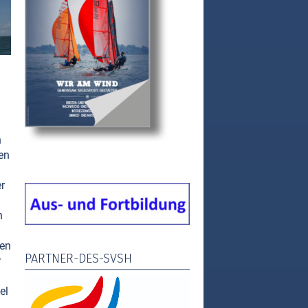
n
en
r
n
ten
PARTNER-DES-SVSH
r
el