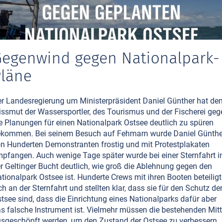
egenwind gegen Nationalpark-
läne
r Landesregierung um Ministerpräsident Daniel Günther hat de
ssmut der Wassersportler, des Tourismus und der Fischerei geg
e Planungen für einen Nationalpark Ostsee deutlich zu spüren
kommen. Bei seinem Besuch auf Fehmarn wurde Daniel Günthe
n Hunderten Demonstranten frostig und mit Protestplakaten
pfangen. Auch wenige Tage später wurde bei einer Sternfahrt i
r Geltinger Bucht deutlich, wie groß die Ablehnung gegen den
tionalpark Ostsee ist. Hunderte Crews mit ihren Booten beteilig
ch an der Sternfahrt und stellten klar, dass sie für den Schutz de
tsee sind, dass die Einrichtung eines Nationalparks dafür aber
s falsche Instrument ist. Vielmehr müssen die bestehenden Mitt
sgeschöpft werden, um den Zustand der Ostsee zu verbessern.