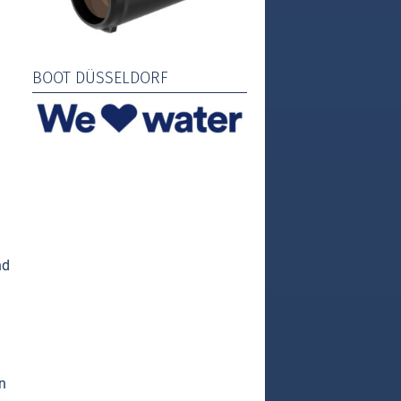
BOOT DÜSSELDORF
nd
n