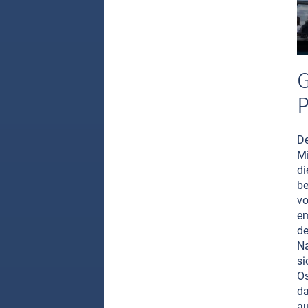
G
P
De
Mi
di
be
vo
em
de
Na
si
Os
da
au