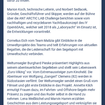
dafür zu finden.
Marion Koch, technische Leiterin, und Norbert Sedlacek,
Gründer, Geschäftsführer und Skipper, werden auf der Bühne
über die ANT ARCTIC LAB Challenge berichten sowie vom
nachhaltigen und recyclebaren Yachtbaukonzept des IY
Open60AAL, welcher seit 2018 als „Laboryacht“ im Einsatz ist,
die Entwicklungen vorantreibt.
Cornelius Eich vom Team Malizia gibt Einblicke in die
Umweltprojekte des Teams und teilt Erfahrungen von aktuellen
Regatten, die die Leidenschaft für den Segelsport mit
Umweltschutz verbinden.
Weltumsegler Burghard Pieske präsentiert Highlights aus
seinem abenteuerlichen Segelleben und stellt sein Lebenswerk
„Euro-Viking“ vor. Vom Extremaussteiger zum Kinoheld. Die
Abenteuer von Wolfgang „Gangerl“ Clemens (82) werden in
Südostasien verfilmt. Der Weltumsegler sendet einen Gruß vom
Filmset und gibt erste Einblicke in das Projekt. Annette Kilch
ermutigt Frauen dazu, im Fahrten- und Offshore-Segeln mehr
Präsenz zu zeigen und das Ruder selbst in die Hand zu
nehmen. Lena Weißkichel und Marvin Hamm erzählen
Geschichten aus dem Leistungssegelsport und verknüpfen sie