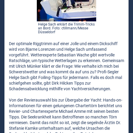
Helge Sach erklärt die Trimm-Tricks
an Bord. Foto: ctillmann/Messe
Düsseldorf
Der optimale Riggtrimm auf einer Jolle und einem Dickschiff
wird von Bjarne Lorenzen und Helge Sach umfassend
vorgeführt. Wetterexperte Sebastian Wache gibt wertvolle
Ratschläge, um typische Wetterlagen zu erkennen. Gemeinsam
mit Ulrich Münker klärt er die Frage: Wie verhalte ich mich bei
Schwerstwetter und was kommt da auf uns zu? Profi-Segler
Helge Sach gibt Foiling-Tipps für jedermann. Falls es doch mal
schiefgehen sollte, gibt Dirk Hilcken Tipps zur
Schadensabwicklung mithilfe von Yachtversicherungen.
Von der Revierauswahl bis zur Übergabe der Yacht: Hands-on-
Informationen für einen gelungenen Chartertörn berichtet uns
Revier- und Charterexperte Michael Amme mit seinen besten
Tipps. Die Seekrankheit kann Betroffenen so manchen Törn
vermiesen. Damit das nicht so ist, zeigt die segelnde Ärztin Dr.
Stefanie Kamke unterhaltsam auf, welche Ursachen die