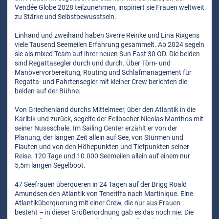
Vendée Globe 2028 teilzunehmen, inspiriert sie Frauen weltweit
zu Stärke und Selbstbewusstsein.
Einhand und zweihand haben Sverre Reinke und Lina Rixgens
viele Tausend Seemeilen Erfahrung gesammelt. Ab 2024 segeln
sie als mixed Team auf ihrer neuen Sun Fast 30 OD. Die beiden
sind Regattasegler durch und durch. Über Törn- und
Manövervorbereitung, Routing und Schlafmanagement für
Regatta- und Fahrtensegler mit kleiner Crew berichten die
beiden auf der Bühne.
Von Griechenland durchs Mittelmeer, über den Atlantik in die
Karibik und zurück, segelte der Fellbacher Nicolas Manthos mit
seiner Nussschale. Im Sailing Center erzählt er von der
Planung, der langen Zeit allein auf See, von Stürmen und
Flauten und von den Höhepunkten und Tiefpunkten seiner
Reise. 120 Tage und 10.000 Seemeilen allein auf einem nur
5,5m langen Segelboot.
47 Seefrauen überqueren in 24 Tagen auf der Brigg Roald
Amundsen den Atlantik von Teneriffa nach Martinique. Eine
Atlantiküberquerung mit einer Crew, die nur aus Frauen
besteht – in dieser Größenordnung gab es das noch nie. Die