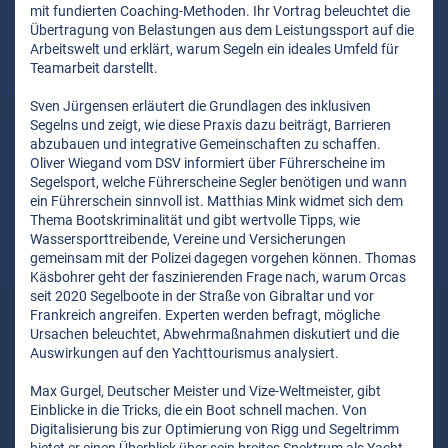
mit fundierten Coaching-Methoden. Ihr Vortrag beleuchtet die
Übertragung von Belastungen aus dem Leistungssport auf die
Arbeitswelt und erklärt, warum Segeln ein ideales Umfeld für
Teamarbeit darstellt.
Sven Jürgensen erläutert die Grundlagen des inklusiven
Segelns und zeigt, wie diese Praxis dazu beiträgt, Barrieren
abzubauen und integrative Gemeinschaften zu schaffen.
Oliver Wiegand vom DSV informiert über Führerscheine im
Segelsport, welche Führerscheine Segler benötigen und wann
ein Führerschein sinnvoll ist. Matthias Mink widmet sich dem
Thema Bootskriminalität und gibt wertvolle Tipps, wie
Wassersporttreibende, Vereine und Versicherungen
gemeinsam mit der Polizei dagegen vorgehen können. Thomas
Käsbohrer geht der faszinierenden Frage nach, warum Orcas
seit 2020 Segelboote in der Straße von Gibraltar und vor
Frankreich angreifen. Experten werden befragt, mögliche
Ursachen beleuchtet, Abwehrmaßnahmen diskutiert und die
Auswirkungen auf den Yachttourismus analysiert.
Max Gurgel, Deutscher Meister und Vize-Weltmeister, gibt
Einblicke in die Tricks, die ein Boot schnell machen. Von
Digitalisierung bis zur Optimierung von Rigg und Segeltrimm