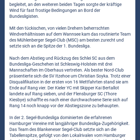
begleitet, an den weiteren beiden Tagen sorgte der kräftige
Wind für fast frostige Bedingungen an Bord der
Bundesligisten.
Mit den tückischen, von vielen Drehern beherrschten
Windverhältnissen auf dem Wannsee kam das routinierte Team
des Mühlenberger Segel-Club (MSC) am besten zurecht und
setzte sich an die Spitze der 1. Bundesliga.
Nach dem Abstieg und Rückzug des Schlei SC aus dem
Bundesliga-Geschehen ist Schleswig-Holstein mit drei
Mannschaften im Oberhaus vertreten. Als bester Nord-Club
präsentierte sich die SV Itzehoe um Christian Soyka. Trotz einer
Disqualifikation in der ersten von 16 Wettfahrten stand sie am
Ende auf Rang vier. Der Kieler YC mit Skipper Kai Bertallot
landete auf Rang sieben, und der Flensburger SC (Thore
Kiesbye) schaffte es nach einer durchwachsene Serie sich auf
Rang 14 noch knapp vor der Abstiegszone zu behaupten.
In der 2. Segel-Bundesliga dominierten die erfahrenen
Hamburger Vereine mit langjähriger Bundesliga-Zugehörigkeit.
Das Team des Blankeneser Segel-Club setzte sich an die
Tabellenspitze, gefolgt von den Lokalrivalen vom Hamburger