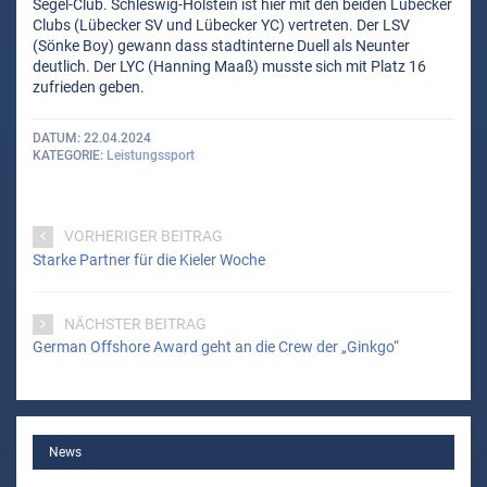
Segel-Club. Schleswig-Holstein ist hier mit den beiden Lübecker
Clubs (Lübecker SV und Lübecker YC) vertreten. Der LSV
(Sönke Boy) gewann dass stadtinterne Duell als Neunter
deutlich. Der LYC (Hanning Maaß) musste sich mit Platz 16
zufrieden geben.
DATUM
22.04.2024
KATEGORIE
Leistungssport
VORHERIGER BEITRAG
Starke Partner für die Kieler Woche
NÄCHSTER BEITRAG
German Offshore Award geht an die Crew der „Ginkgo“
MAIN
News