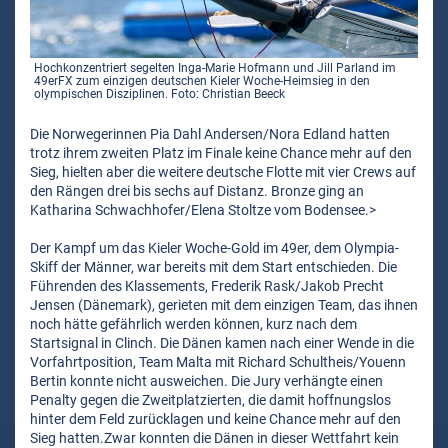
Hochkonzentriert segelten Inga-Marie Hofmann und Jill Parland im
49erFX zum einzigen deutschen Kieler Woche-Heimsieg in den
olympischen Disziplinen. Foto: Christian Beeck
Die Norwegerinnen Pia Dahl Andersen/Nora Edland hatten
trotz ihrem zweiten Platz im Finale keine Chance mehr auf den
Sieg, hielten aber die weitere deutsche Flotte mit vier Crews auf
den Rängen drei bis sechs auf Distanz. Bronze ging an
Katharina Schwachhofer/Elena Stoltze vom Bodensee.>
Der Kampf um das Kieler Woche-Gold im 49er, dem Olympia-
Skiff der Männer, war bereits mit dem Start entschieden. Die
Führenden des Klassements, Frederik Rask/Jakob Precht
Jensen (Dänemark), gerieten mit dem einzigen Team, das ihnen
noch hätte gefährlich werden können, kurz nach dem
Startsignal in Clinch. Die Dänen kamen nach einer Wende in die
Vorfahrtposition, Team Malta mit Richard Schultheis/Youenn
Bertin konnte nicht ausweichen. Die Jury verhängte einen
Penalty gegen die Zweitplatzierten, die damit hoffnungslos
hinter dem Feld zurücklagen und keine Chance mehr auf den
Sieg hatten.Zwar konnten die Dänen in dieser Wettfahrt kein