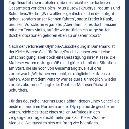
Top-Resultat mehr abliefern, aber es reichte zum lockeren
Gesamtsieg vor den Polen Tytus Butowski/Borys Podumis und
Schultheis/Bertin. „Wir wollten eigentlich nicht in den Infight
gehen, sondern unser Rennen fahren“, sagte Frederik Rask,
und sein Vorschoter ergänzte: „Aber dann ist es doch passiert
mit dem Team Malta, auf die wir natürlich ein Auge hatten.
Solche Situationen gehören eben zu unserem Sport.“
Nach der verlorenen Olympia-Ausscheidung in Dänemark ist
der Kieler Woche-Sieg für Rask/Precht-Jensen zwar keine
Entschädigung, aber doch eine Bestätigung ihrer Klasse. Die
Malteser waren naturgemäß nicht glücklich mit der Situation
am Start, die sie noch von Gesamtrang zwei auf drei
zurückwarf: „Wir haben versucht, es möglichst einfach zu
halten. Aber mit dem Penalty war es quasi unmöglich, wieder
zurückzukommen“, sagte der Deutsch-Malteser Richard
Schultheis.
Für das deutsche Interims-Duo Fabian Rieger/Linov Scheel, die
beide mit anderen Partnern an der Olympiahürde gescheitert
waren, reichte es trotz eines steilen Aufstiegs in den
vergangenen Tagen nicht mehr ganz zur Kieler Woche-
Medaille. Sie mussten sich mit Rang vier begnügen.