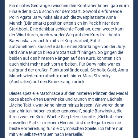
Ein dichtes Gedränge zwischen den Kontrahentinnen gab es im
Finale der ILCA 6 schon vor dem Start. Sowohl die führende
Polin Agata Barwinska als auch die zweitplatzierte Anna
Munch (Dänemark) positionierten sich im Pack hinter dem
Startboot. Eine denkbar schlechte Position, denn weder kam
der Wind durch, noch war der Weg auf den Kurs frei. Agata
Barwinska versuchte mit viel Körperarbeit, Fahrt
aufzunehmen, kassierte dafür einen Strafkringel von der Jury.
Und Anna Munch blieb am Startschiff hängen. So gingen die
beiden auf den hinteren Rängen auf den Kurs, konnten sich
auch nicht mehr nach vorn arbeiten. Für Barwinska war es
aufgrund der großen Punktabstände egal. Sie holte Gold, Anna
Munch wiederum rutschte noch hinter Mara Stransky
(Australien) auf den Bronzerang zurück.
Dieses spezielle Matchrace auf den hinteren Plätzen des Medal
Race absolvierten Barwinska und Munch mit einem Lächeln.
„Meine Taktik war, Anna hinter mir zu lassen. Wir waren dann
ganz hinten, haben es aber genossen“, sagte Barwinska, die
ihren zweiten Kieler Woche-Sieg feiern konnte: „Kiel hat einen
speziellen Platz in meinem Herzen. Und die Regatta war die
beste Vorbereitung für die Olympischen Spiele. Ich fahre nun
mit viel Selbstvertrauen nach Marseille.“