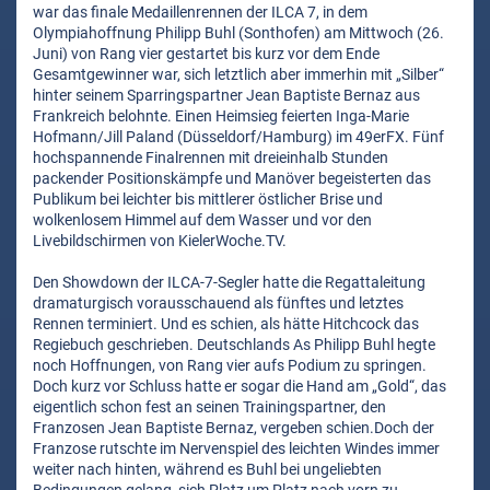
war das finale Medaillenrennen der ILCA 7, in dem
Olympiahoffnung Philipp Buhl (Sonthofen) am Mittwoch (26.
Juni) von Rang vier gestartet bis kurz vor dem Ende
Gesamtgewinner war, sich letztlich aber immerhin mit „Silber“
hinter seinem Sparringspartner Jean Baptiste Bernaz aus
Frankreich belohnte. Einen Heimsieg feierten Inga-Marie
Hofmann/Jill Paland (Düsseldorf/Hamburg) im 49erFX. Fünf
hochspannende Finalrennen mit dreieinhalb Stunden
packender Positionskämpfe und Manöver begeisterten das
Publikum bei leichter bis mittlerer östlicher Brise und
wolkenlosem Himmel auf dem Wasser und vor den
Livebildschirmen von KielerWoche.TV.
Den Showdown der ILCA-7-Segler hatte die Regattaleitung
dramaturgisch vorausschauend als fünftes und letztes
Rennen terminiert. Und es schien, als hätte Hitchcock das
Regiebuch geschrieben. Deutschlands As Philipp Buhl hegte
noch Hoffnungen, von Rang vier aufs Podium zu springen.
Doch kurz vor Schluss hatte er sogar die Hand am „Gold“, das
eigentlich schon fest an seinen Trainingspartner, den
Franzosen Jean Baptiste Bernaz, vergeben schien.Doch der
Franzose rutschte im Nervenspiel des leichten Windes immer
weiter nach hinten, während es Buhl bei ungeliebten