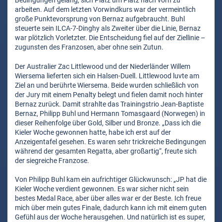
Bedingungen gelang, sich Platz um Platz nach vorn zu
arbeiten. Auf dem letzten Vorwindkurs war der vermeintlich
große Punktevorsprung von Bernaz aufgebraucht. Buhl
steuerte sein ILCA-7-Dinghy als Zweiter über die Linie, Bernaz
war plötzlich Vorletzter. Die Entscheidung fiel auf der Ziellinie –
zugunsten des Franzosen, aber ohne sein Zutun.
Der Australier Zac Littlewood und der Niederländer Willem
Wiersema lieferten sich ein Halsen-Duell. Littlewood luvte am
Ziel an und berührte Wiersema. Beide wurden schließlich von
der Jury mit einem Penalty belegt und fielen damit noch hinter
Bernaz zurück. Damit strahlte das Trainingstrio Jean-Baptiste
Bernaz, Philipp Buhl und Hermann Tomasgaard (Norwegen) in
dieser Reihenfolge über Gold, Silber und Bronze. „Dass ich die
Kieler Woche gewonnen hatte, habe ich erst auf der
Anzeigentafel gesehen. Es waren sehr trickreiche Bedingungen
während der gesamten Regatta, aber großartig“, freute sich
der siegreiche Franzose.
Von Philipp Buhl kam ein aufrichtiger Glückwunsch: „JP hat die
Kieler Woche verdient gewonnen. Es war sicher nicht sein
bestes Medal Race, aber über alles war er der Beste. Ich freue
mich über mein gutes Finale, dadurch kann ich mit einem guten
Gefühl aus der Woche herausgehen. Und natürlich ist es super,