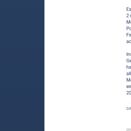
Es
2 
Me
Po
Fi
ac
In
Ge
ha
al
Me
ei
20
D