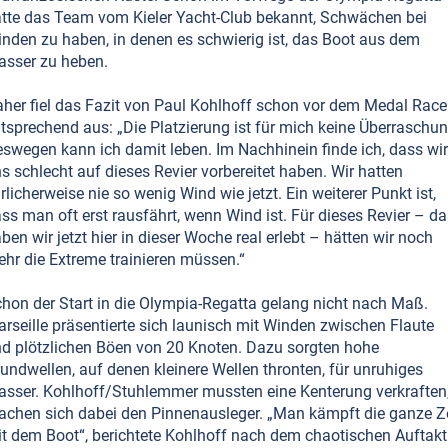
tte das Team vom Kieler Yacht-Club bekannt, Schwächen bei
nden zu haben, in denen es schwierig ist, das Boot aus dem
sser zu heben.
her fiel das Fazit von Paul Kohlhoff schon vor dem Medal Race
tsprechend aus: „Die Platzierung ist für mich keine Überraschun
swegen kann ich damit leben. Im Nachhinein finde ich, dass wir
s schlecht auf dieses Revier vorbereitet haben. Wir hatten
rlicherweise nie so wenig Wind wie jetzt. Ein weiterer Punkt ist,
ss man oft erst rausfährt, wenn Wind ist. Für dieses Revier – da
ben wir jetzt hier in dieser Woche real erlebt – hätten wir noch
hr die Extreme trainieren müssen.“
hon der Start in die Olympia-Regatta gelang nicht nach Maß.
rseille präsentierte sich launisch mit Winden zwischen Flaute
d plötzlichen Böen von 20 Knoten. Dazu sorgten hohe
undwellen, auf denen kleinere Wellen thronten, für unruhiges
sser. Kohlhoff/Stuhlemmer mussten eine Kenterung verkraften
achen sich dabei den Pinnenausleger. „Man kämpft die ganze Z
t dem Boot“, berichtete Kohlhoff nach dem chaotischen Auftakt