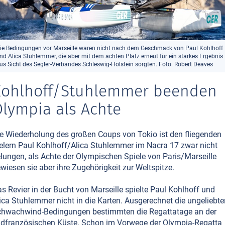
ie Bedingungen vor Marseille waren nicht nach dem Geschmack von Paul Kohlhoff
nd Alica Stuhlemmer, die aber mit dem achten Platz erneut für ein starkes Ergebnis
us Sicht des Segler-Verbandes Schleswig-Holstein sorgten. Foto: Robert Deaves
Kohlhoff/Stuhlemmer beenden
lympia als Achte
e Wiederholung des großen Coups von Tokio ist den fliegenden
elern Paul Kohlhoff/Alica Stuhlemmer im Nacra 17 zwar nicht
lungen, als Achte der Olympischen Spiele von Paris/Marseille
wiesen sie aber ihre Zugehörigkeit zur Weltspitze.
s Revier in der Bucht von Marseille spielte Paul Kohlhoff und
ica Stuhlemmer nicht in die Karten. Ausgerechnet die ungeliebte
hwachwind-Bedingungen bestimmten die Regattatage an der
dfranzösischen Küste. Schon im Vorwege der Olympia-Regatta