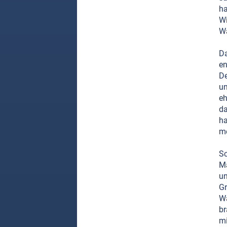
ha
Wi
Wa
Da
en
De
un
eh
da
ha
me
Sc
Ma
un
Gr
Wa
br
mi