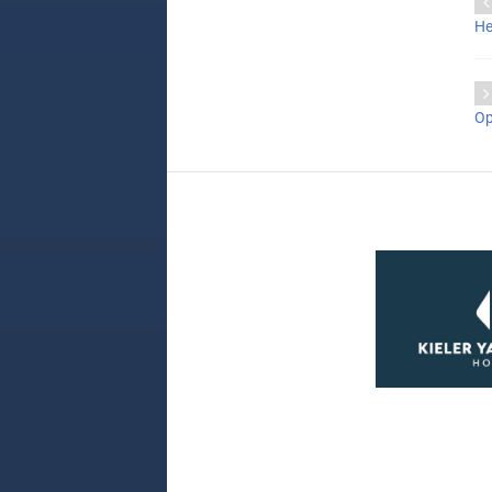
He
Op