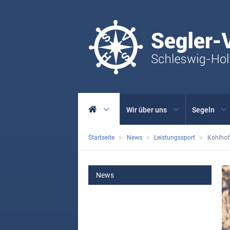
Wir über uns
Segeln
Startseite
News
Leistungssport
Kohlhof
MAIN
News