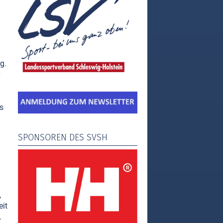
g.
s
SPONSOREN DES SVSH
,
eit
.