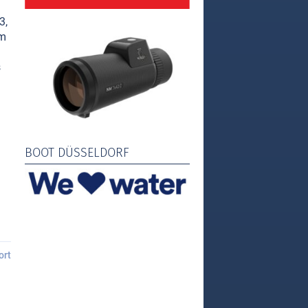
3,
em
s
BOOT DÜSSELDORF
ort