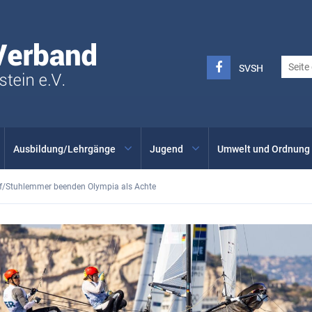
Seglerverband
Schleswig-
Holstein
FACEBOOK
SVSH
SVSH
-
INSTAGRAM
Ausbildung/Lehrgänge
Jugend
Umwelt und Ordnung
f/Stuhlemmer beenden Olympia als Achte