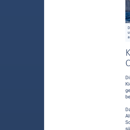
D
u
a
O
Di
Ki
ge
be
Da
Al
Sc
sü