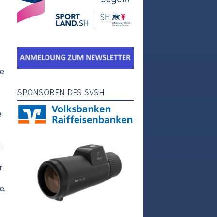
he
SPONSOREN DES SVSH
e
n
r
e.