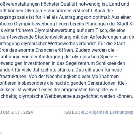
oßveranstaltungen höchster Qualität notwendig ist. Land und
adt können Olympia – zusammen erst recht. Auch die
sgangsbasis ist für Kiel als Austragungsort optimal: Aus einer
üheren Olympiabewerbung liegen bereits Planungen der Stadt Ki
s einer früheren Olympiabewerbung auf dem Tisch, die eine
kunftsweisende Stadtentwicklung mit den Anforderungen an di
stragung olympischer Wettbewerbe verbindet. Für die Stadt
rde das enorme Chancen eröffnen. Zudem werden die –
abhängig von der Austragung der olympischen Spiele –
twendigen Investitionen in das Segelzentrum Schilksee den
andort für viele Jahrzehnte stärken. Das gilt auch für neue
frastrukturen. Von der Nachhaltigkeit dieser Maßnahmen
ofitieren insbesondere die nachfolgenden Generationen. Kiel-
hilksee ist weltweit eines der prägendsten Beispiele, wie
chhaltig olympische Wettbewerbe ausgerichtet werden können.
ATUM
21.11.2024
KATEGORIE
Allgemein
,
Leistungssp