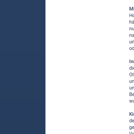
Mi
Ho
hä
nu
na
un
od
In
di
Ol
un
un
Be
wa
Ki
de
ge
Ve