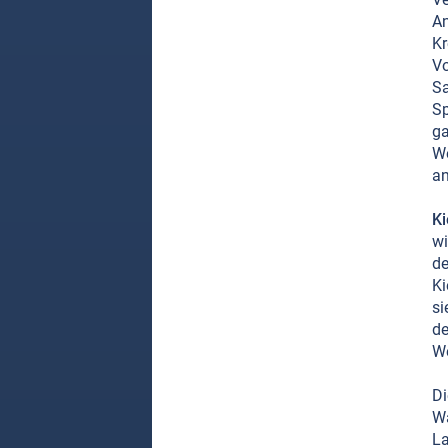
An
Kr
Vo
Sa
Sp
ga
We
an
Ki
wi
de
Ki
si
de
We
Di
Wa
La