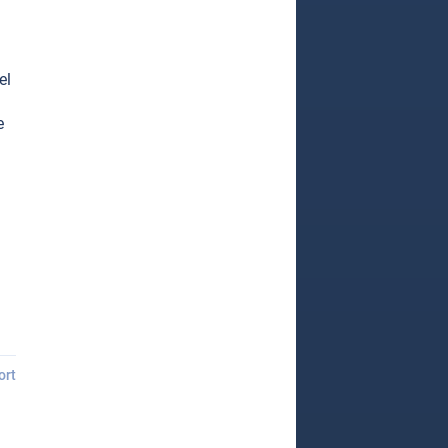
el
e
ort