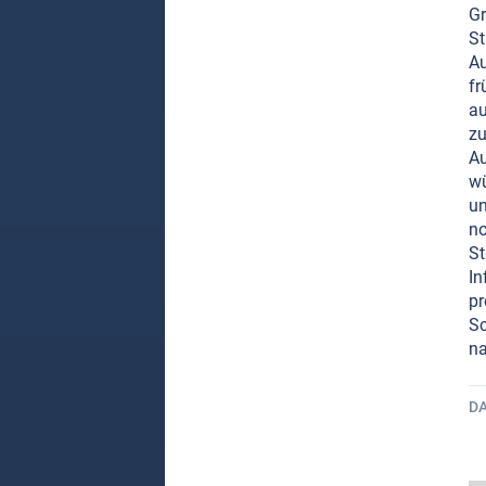
Gr
St
Au
fr
au
zu
Au
wü
un
no
St
In
pr
Sc
na
D