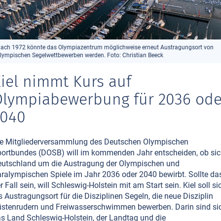
ach 1972 könnte das Olympiazentrum möglichweise erneut Austragungsort von
lympischen Segelwettbewerben werden. Foto: Christian Beeck
iel nimmt Kurs auf
lympiabewerbung für 2036 ode
2040
e Mitgliederversammlung des Deutschen Olympischen
ortbundes (DOSB) will im kommenden Jahr entscheiden, ob si
utschland um die Austragung der Olympischen und
ralympischen Spiele im Jahr 2036 oder 2040 bewirbt. Sollte da
r Fall sein, will Schleswig-Holstein mit am Start sein. Kiel soll si
s Austragungsort für die Disziplinen Segeln, die neue Disziplin
stenrudern und Freiwasserschwimmen bewerben. Darin sind si
s Land Schleswig-Holstein, der Landtag und die