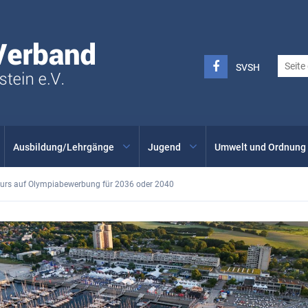
Seglerverband
Schleswig-
Holstein
FACEBOOK
SVSH
SVSH
-
INSTAGRAM
Ausbildung/Lehrgänge
Jugend
Umwelt und Ordnung
urs auf Olympiabewerbung für 2036 oder 2040