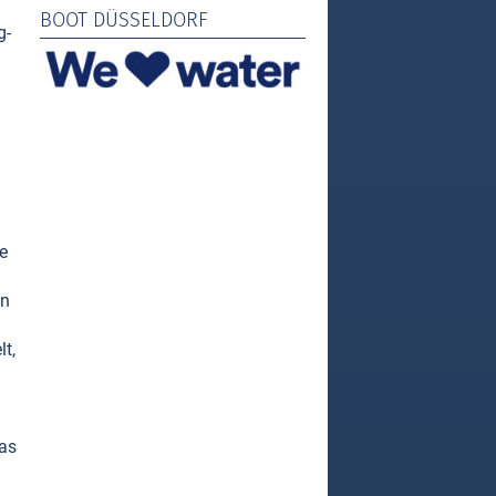
BOOT DÜSSELDORF
g-
e
en
t,
das