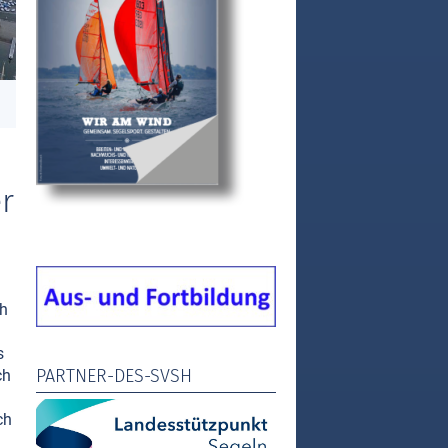
r
ch
s
PARTNER-DES-SVSH
ch
ch