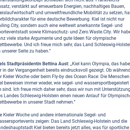
satz, verstärkt auf erneuerbare Energien, nachhaltiges Bauen,
eislaufwirtschaft und umweltfreundliche Mobilität zu setzen, ha
rbildcharakter für eine deutsche Bewerbung. Kiel ist nicht nur
iling City, sondern auch eine weltweit anerkannte Segel- und
orteventstadt sowie Klimaschutz- und Zero.Waste.City. Wir hab
nz viele starke Argumente und gute Ideen für olympische
ttbewerbe. Und ich freue mich sehr, das Land Schleswig-Holste
 unserer Seite zu haben.“
els Stadtpräsidentin Bettina Aust:
„Kiel kann Olympia, das hab
r in der Vergangenheit bereits eindrucksvoll gezeigt. Ob währen
r Kieler Woche oder beim Fly-by des Ocean Race: Die Menschen
el beweisen immer wieder, wie segel- und wassersportbegeistert
e sind. Ich freue mich daher sehr, dass wir nun mit Unterstützun
s Landes Schleswig-Holstein einen neuen Anlauf für Olympisch
ttbewerbe in unserer Stadt nehmen.“
e Kieler Woche und andere internationale Segel- und
ssersportevents zeigen: Das Land Schleswig-Holstein und die
ndeshauptstadt Kiel bieten bereits jetzt alles, was für sportliche