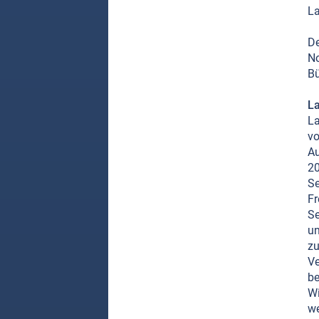
La
De
No
Bü
La
La
vo
Au
20
Se
Fr
Se
un
zu
Ve
be
Wi
we