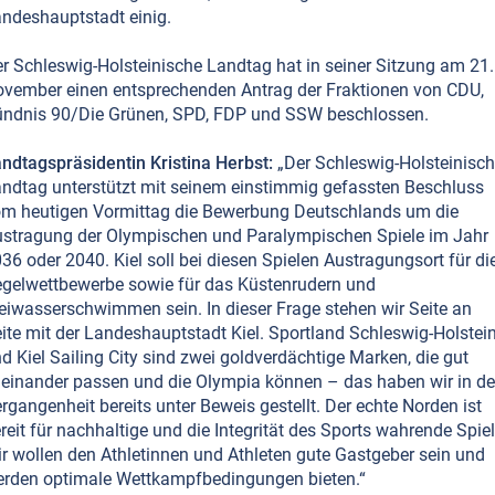
ndeshauptstadt einig.
r Schleswig-Holsteinische Landtag hat in seiner Sitzung am 21.
vember einen entsprechenden Antrag der Fraktionen von CDU,
ndnis 90/Die Grünen, SPD, FDP und SSW beschlossen.
ndtagspräsidentin Kristina Herbst:
„Der Schleswig-Holsteinisc
ndtag unterstützt mit seinem einstimmig gefassten Beschluss
m heutigen Vormittag die Bewerbung Deutschlands um die
stragung der Olympischen und Paralympischen Spiele im Jahr
36 oder 2040. Kiel soll bei diesen Spielen Austragungsort für di
gelwettbewerbe sowie für das Küstenrudern und
eiwasserschwimmen sein. In dieser Frage stehen wir Seite an
ite mit der Landeshauptstadt Kiel. Sportland Schleswig-Holstei
d Kiel Sailing City sind zwei goldverdächtige Marken, die gut
einander passen und die Olympia können – das haben wir in de
rgangenheit bereits unter Beweis gestellt. Der echte Norden ist
reit für nachhaltige und die Integrität des Sports wahrende Spiel
r wollen den Athletinnen und Athleten gute Gastgeber sein und
rden optimale Wettkampfbedingungen bieten.“