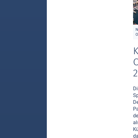
N
O
K
O
Di
Sp
De
Pa
de
al
Kü
da