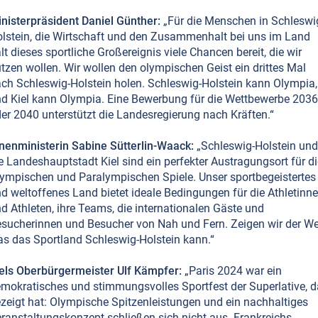
nisterpräsident Daniel Günther:
„Für die Menschen in Schleswi
lstein, die Wirtschaft und den Zusammenhalt bei uns im Land
lt dieses sportliche Großereignis viele Chancen bereit, die wir
tzen wollen. Wir wollen den olympischen Geist ein drittes Mal
ch Schleswig-Holstein holen. Schleswig-Holstein kann Olympia,
d Kiel kann Olympia. Eine Bewerbung für die Wettbewerbe 2036
er 2040 unterstützt die Landesregierung nach Kräften.“
nenministerin Sabine Sütterlin-Waack:
„Schleswig-Holstein und
e Landeshauptstadt Kiel sind ein perfekter Austragungsort für di
ympischen und Paralympischen Spiele. Unser sportbegeistertes
d weltoffenes Land bietet ideale Bedingungen für die Athletinn
d Athleten, ihre Teams, die internationalen Gäste und
sucherinnen und Besucher von Nah und Fern. Zeigen wir der Wel
s das Sportland Schleswig-Holstein kann.“
els Oberbürgermeister Ulf Kämpfer:
„Paris 2024 war ein
mokratisches und stimmungsvolles Sportfest der Superlative, 
zeigt hat: Olympische Spitzenleistungen und ein nachhaltiges
ranstaltungskonzept schließen sich nicht aus. Frankreichs