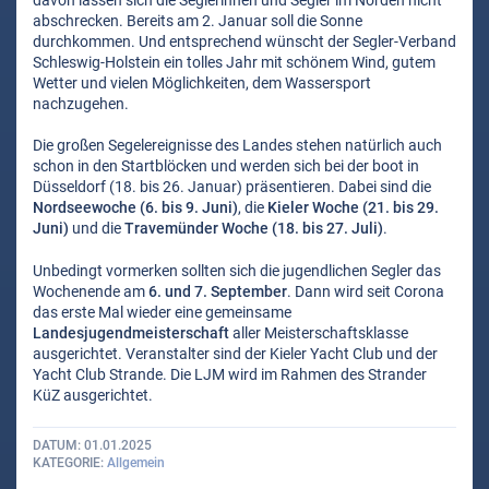
davon lassen sich die Seglerinnen und Segler im Norden nicht
abschrecken. Bereits am 2. Januar soll die Sonne
durchkommen. Und entsprechend wünscht der Segler-Verband
Schleswig-Holstein ein tolles Jahr mit schönem Wind, gutem
Wetter und vielen Möglichkeiten, dem Wassersport
nachzugehen.
Die großen Segelereignisse des Landes stehen natürlich auch
schon in den Startblöcken und werden sich bei der boot in
Düsseldorf (18. bis 26. Januar) präsentieren. Dabei sind die
Nordseewoche (6. bis 9. Juni)
, die
Kieler Woche (21. bis 29.
Juni)
und die
Travemünder Woche (18. bis 27. Juli)
.
Unbedingt vormerken sollten sich die jugendlichen Segler das
Wochenende am
6. und 7. September
. Dann wird seit Corona
das erste Mal wieder eine gemeinsame
Landesjugendmeisterschaft
aller Meisterschaftsklasse
ausgerichtet. Veranstalter sind der Kieler Yacht Club und der
Yacht Club Strande. Die LJM wird im Rahmen des Strander
KüZ ausgerichtet.
DATUM
01.01.2025
KATEGORIE
Allgemein