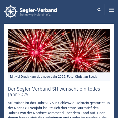
Seglerverband
Schleswig-
Holstein
-
Mit viel Druck kam das neue Jahr 2025. Foto: Christian Beeck
Der Segler-Verband SH wünscht ein tolles
Jahr 2025
Stürmisch ist das Jahr 2025 in Schleswig-Holstein gestartet. In
der Nacht zu Neujahr baute sich das erste Sturmtief des
Jahres von der Nordsee kommend über dem Land auf. Doch