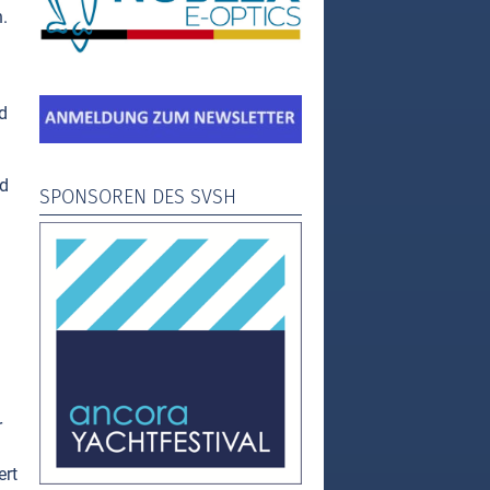
.
d
nd
SPONSOREN DES SVSH
r
ert