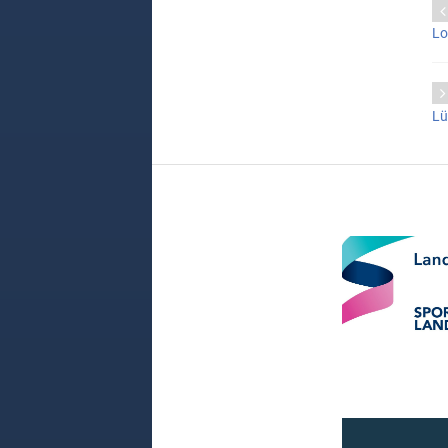
Lo
Lü