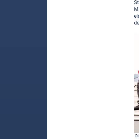
St
Ma
ei
de
Di