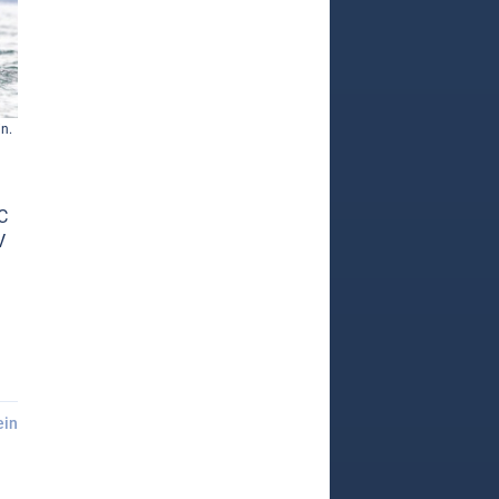
in.
C
V
ein