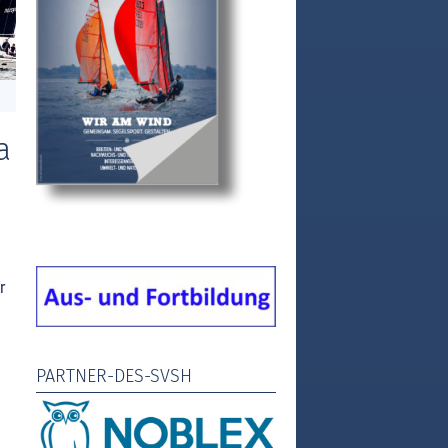
a
r
PARTNER-DES-SVSH