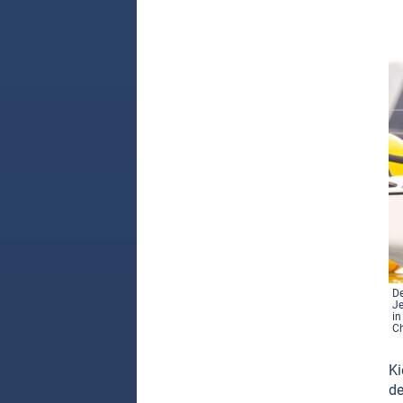
De
Je
in
Ch
Ki
de