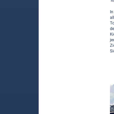
no
In
al
To
de
Ki
je
Zi
Si