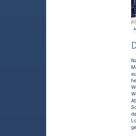
A
D
Na
Ma
au
he
We
We
Ab
So
de
Lo
ge