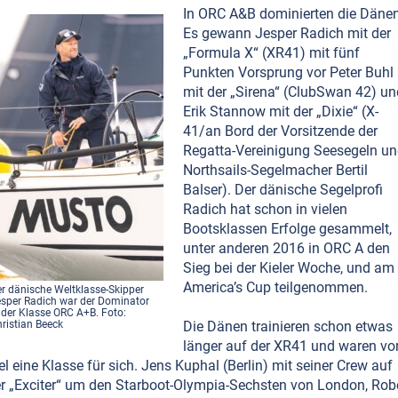
In ORC A&B dominierten die Dänen
Es gewann Jesper Radich mit der
„Formula X“ (XR41) mit fünf
Punkten Vorsprung vor Peter Buhl
mit der „Sirena“ (ClubSwan 42) un
Erik Stannow mit der „Dixie“ (X-
41/an Bord der Vorsitzende der
Regatta-Vereinigung Seesegeln u
Northsails-Segelmacher Bertil
Balser). Der dänische Segelprofi
Radich hat schon in vielen
Bootsklassen Erfolge gesammelt,
unter anderen 2016 in ORC A den
Sieg bei der Kieler Woche, und am
America’s Cup teilgenommen.
r dänische Weltklasse-Skipper
sper Radich war der Dominator
 der Klasse ORC A+B. Foto:
Die Dänen trainieren schon etwas
ristian Beeck
länger auf der XR41 und waren vo
el eine Klasse für sich. Jens Kuphal (Berlin) mit seiner Crew auf
r „Exciter“ um den Starboot-Olympia-Sechsten von London, Rob