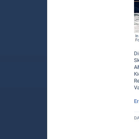
In
Fo
Di
Sk
A&
Ki
Re
Va
Er
D