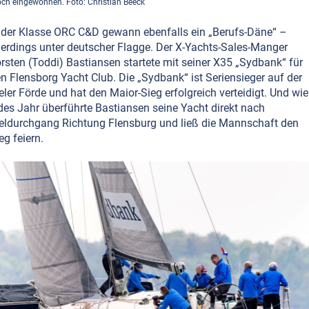
ch eingewöhnen. Foto: Christian Beeck
 der Klasse ORC C&D gewann ebenfalls ein „Berufs-Däne“ –
lerdings unter deutscher Flagge. Der X-Yachts-Sales-Manger
rsten (Toddi) Bastiansen startete mit seiner X35 „Sydbank“ für
n Flensborg Yacht Club. Die „Sydbank“ ist Seriensieger auf der
eler Förde und hat den Maior-Sieg erfolgreich verteidigt. Und wie
des Jahr überführte Bastiansen seine Yacht direkt nach
eldurchgang Richtung Flensburg und ließ die Mannschaft den
eg feiern.