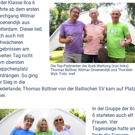
 der Klasse Ilca 6
hrte ab dem ersten
urchgang Wilmar
oenendijk aus
tterdam. Dieser ließ
ch auch mit
chwächeren
rgebnissen am
eiten Tag nicht
m obersten
Die Top-Platzierten der Ilca6-Wertung (von links):
eppchenplatz
Thomas Büttner, Wilmar Groenendijk und Thorsten
Wyk. Foto: mef
rdrängen. So ging
r Sieg in die
ederlande, Thomas Büttner von der Baltischen SV kam auf Plat
ei.
In der Gruppe der Il
6 starteten auch elf
Frauen. Vier
Tagessiege hatte a