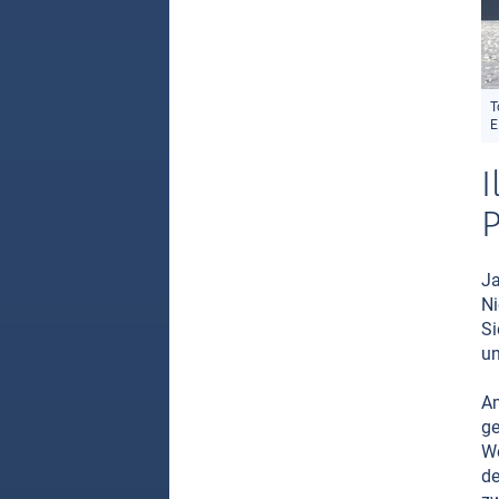
T
E
I
Ja
Ni
Si
un
Am
ge
We
de