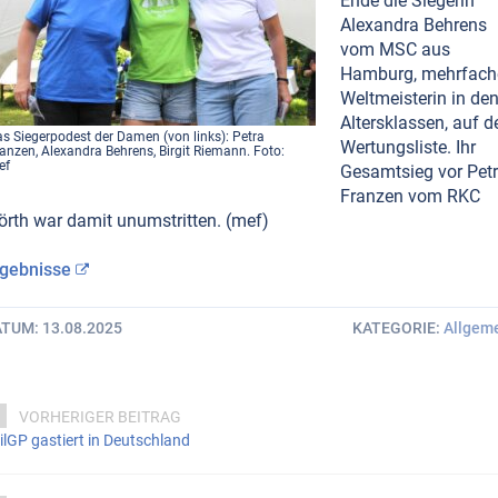
Ende die Siegerin
Alexandra Behrens
vom MSC aus
Hamburg, mehrfach
Weltmeisterin in de
Altersklassen, auf d
s Siegerpodest der Damen (von links): Petra
Wertungsliste. Ihr
anzen, Alexandra Behrens, Birgit Riemann. Foto:
ef
Gesamtsieg vor Pet
Franzen vom RKC
rth war damit unumstritten. (mef)
gebnisse
ATUM
13.08.2025
KATEGORIE
Allgem
VORHERIGER BEITRAG
ilGP gastiert in Deutschland