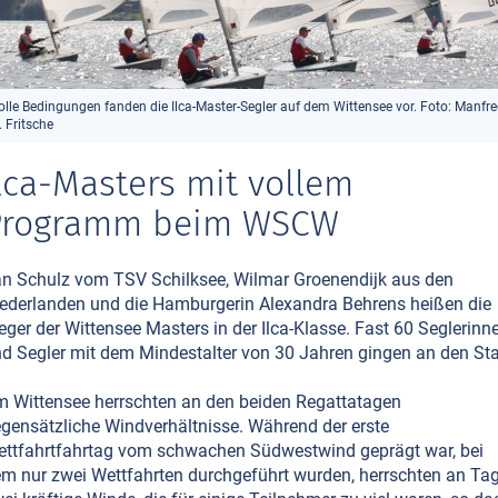
olle Bedingungen fanden die Ilca-Master-Segler auf dem Wittensee vor. Foto: Manfr
. Fritsche
lca-Masters mit vollem
Programm beim WSCW
n Schulz vom TSV Schilksee, Wilmar Groenendijk aus den
ederlanden und die Hamburgerin Alexandra Behrens heißen die
eger der Wittensee Masters in der Ilca-Klasse. Fast 60 Seglerinn
d Segler mit dem Mindestalter von 30 Jahren gingen an den Sta
 Wittensee herrschten an den beiden Regattatagen
gensätzliche Windverhältnisse. Während der erste
ttfahrtfahrtag vom schwachen Südwestwind geprägt war, bei
m nur zwei Wettfahrten durchgeführt wurden, herrschten an Ta