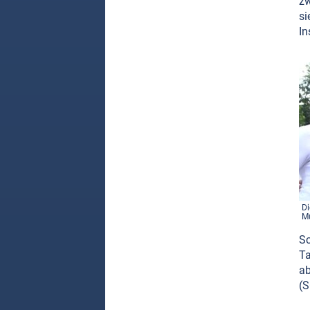
zw
si
In
Di
Mu
Sc
Ta
ab
(S