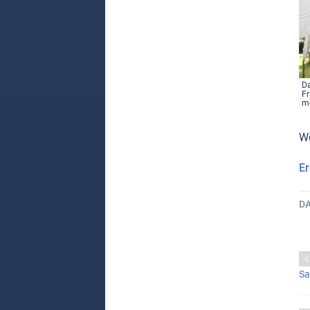
Da
Fr
m
Wö
Er
D
Sa