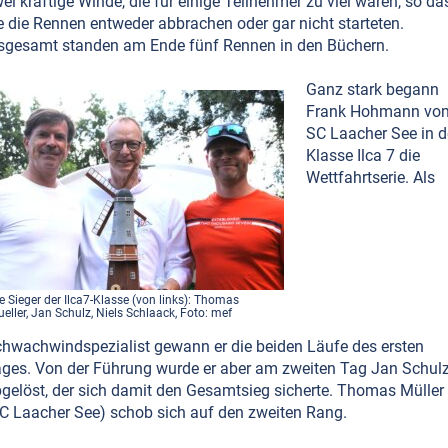
ei kräftige Winde, die für einige Teilnehmer zu viel waren, so da
e die Rennen entweder abbrachen oder gar nicht starteten.
sgesamt standen am Ende fünf Rennen in den Büchern.
Ganz stark begann
Frank Hohmann vo
SC Laacher See in d
Klasse Ilca 7 die
Wettfahrtserie. Als
e Sieger der Ilca7-Klasse (von links): Thomas
eller, Jan Schulz, Niels Schlaack, Foto: mef
hwachwindspezialist gewann er die beiden Läufe des ersten
ges. Von der Führung wurde er aber am zweiten Tag Jan Schul
gelöst, der sich damit den Gesamtsieg sicherte. Thomas Müller
C Laacher See) schob sich auf den zweiten Rang.