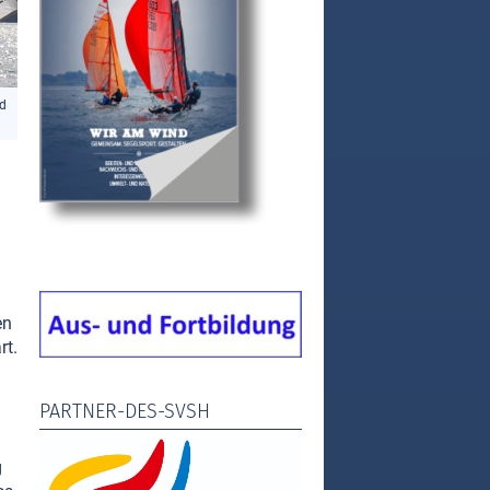
ed
en
rt.
PARTNER-DES-SVSH
g