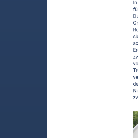
In
fü
D
Gr
Ro
si
s
E
zw
vo
Tr
ve
de
Ni
zw