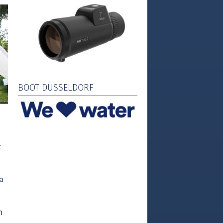
BOOT DÜSSELDORF
z
ca
m