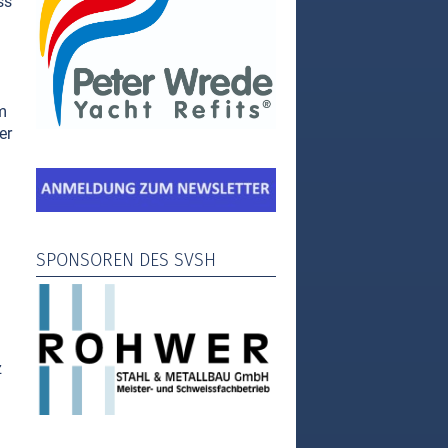
ss
m
er
SPONSOREN DES SVSH
z