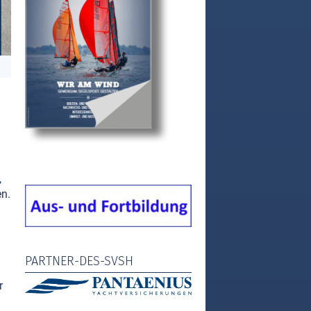
,
n.
PARTNER-DES-SVSH
r