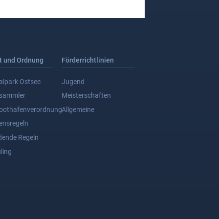
t und Ordnung
Förderrichtlinien
alpark Ostsee
Jugend
dsammler
Meisterschaften
oothafenverordnung
Allgemeine
ensregeln
dende Regeln
ling