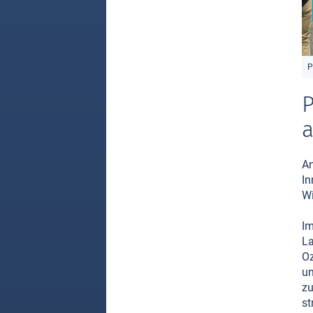
P
P
a
An
In
Wi
Im
La
Oz
un
zu
st