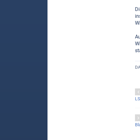
Di
in
Wi
Au
Wi
st
D
LS
Bl