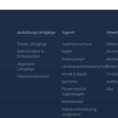
Ausbildung/Lehrgänge
Jugend
Umwel
Trainer Lehrgänge
Jugendausschuss
Nation
Wettfahrtleiter &
Segeln
Stran
Schiedsrichter
Trainingslager
Sportb
Allgemeine
Landesjugendmeisterschaft
Befahr
Lehrgänge
Schule & Segeln
10 Gol
Führerscheinwesen
Sail SVSH
Antifou
Förderrichtlinie
Elbe
Jugendsegeln
Wettbewerbe
Trainerunterstützung
Jungtrainer