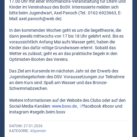
17.00 Uhr mit einer Informations-Veranstaltung für Eltern und
Kinder im Vereinshaus des BoSV. Interessierte melden sich
bitte beim Jugendwart, Axel Panoch (Tel.: 0162-6923663, E-
Mail: axel.panoch@web.de).
In den kommenden Wochen geht es um die Segeltheorie, die
dann jeweils mittwochs von 17 bis 18 Uhr gelehrt wird. Bis es
voraussichtlich Anfang Mai aufs Wasser geht, haben die
Kinder das dafür nötige Grundwissen erlernt. Sobald das
Wetter es zulässt, geht es an das praktische Segeln in den
Optimisten-Booten des Vereins.
Das Ziel am Kursende im nächsten Jahr ist der Erwerb des
Jugendsegelschein des DSV. Voraussetzungen zur Teilnahme
an dem Kurs sind: Spaß am Wasser und das Bronze-
Schwimmabzeichen.
Weitere Informationen auf der Website des Clubs oder auf den
Social-Media-Kanälen:
www.bosv.de,
facebook #bosv und
instagram #segeln.beim.bosv
DATUM
27.01.2026
KATEGORIE
Allgemein