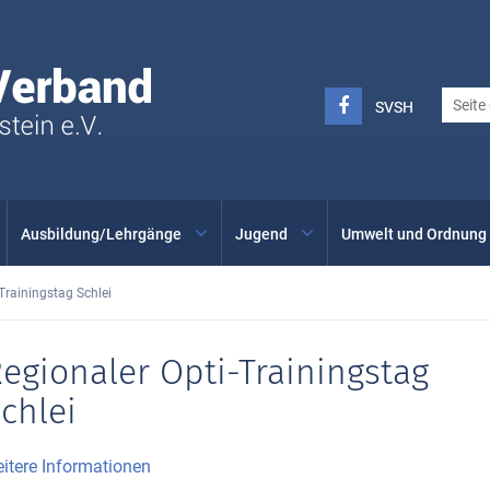
Seglerverband
Schleswig-
Holstein
FACEBOOK
SVSH
SVSH
-
INSTAGRAM
Ausbildung/Lehrgänge
Jugend
Umwelt und Ordnung
Trainingstag Schlei
egionaler Opti-Trainingstag
chlei
itere Informationen