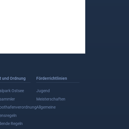
t und Ordnung
Förderrichtlinien
alpark Ostsee
Jugend
dsammler
Meisterschaften
oothafenverordnung
Allgemeine
ensregeln
dende Regeln