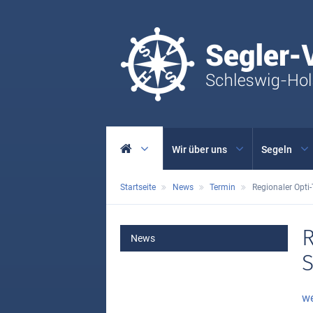
Wir über uns
Segeln
Startseite
News
Termin
Regionaler Opti-
MAIN
R
News
S
we