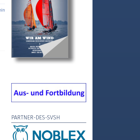
min
PARTNER-DES-SVSH