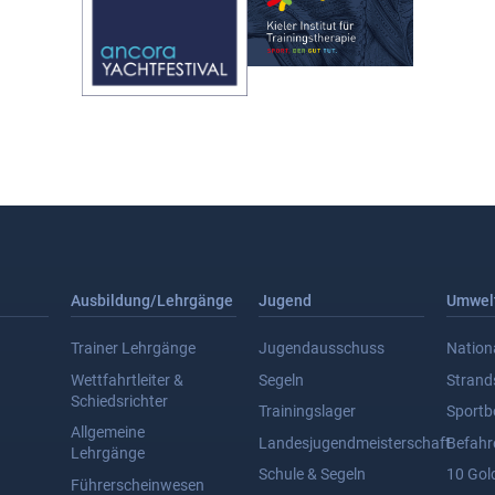
Ausbildung/Lehrgänge
Jugend
Umwel
Trainer Lehrgänge
Jugendausschuss
Nation
Wettfahrtleiter &
Segeln
Stran
Schiedsrichter
Trainingslager
Sportb
Allgemeine
Landesjugendmeisterschaft
Befahr
Lehrgänge
Schule & Segeln
10 Gol
Führerscheinwesen