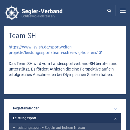
Seglerverband
Schleswig-
Holstein
-
Team SH
https://www.lsv-sh.de/sportwelten-
projekte/leistungssport/team-schleswig-holstein/
Das Team SH wird vom Landessportverband-SH berufen und
unterstützt. Es fördert Athleten die eine Perspektive auf ein
erfolgreiches Abschneiden bei Olympischen Spielen haben.
MAIN
Regattakalender
Leistungssport
Leistungssport – Segeln auf hohem Niveau