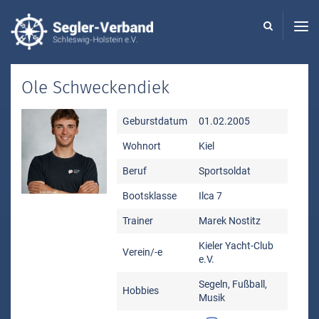
Seglerverband
Schleswig-
Holstein
-
Ole Schweckendiek
Geburstdatum
01.02.2005
Wohnort
Kiel
Beruf
Sportsoldat
Bootsklasse
Ilca 7
Trainer
Marek Nostitz
Kieler Yacht-Club
Verein/-e
e.V.
Segeln, Fußball,
Hobbies
Musik