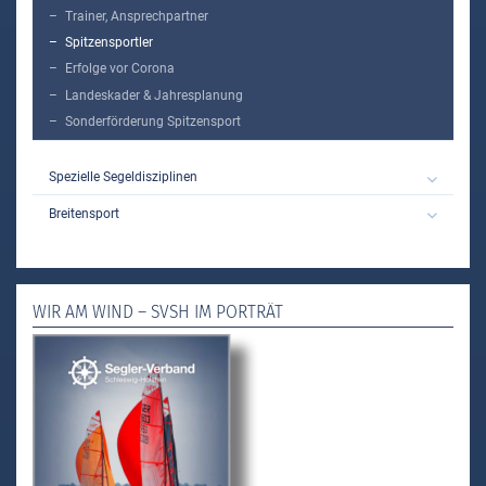
Trainer, Ansprechpartner
Spitzensportler
Erfolge vor Corona
Landeskader & Jahresplanung
Sonderförderung Spitzensport
Spezielle Segeldisziplinen
Breitensport
WIR AM WIND – SVSH IM PORTRÄT